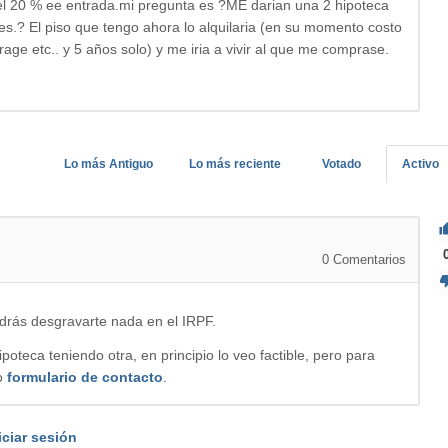
el 20 % ee entrada.mi pregunta es ?ME darian una 2 hipoteca
es.? El piso que tengo ahora lo alquilaria (en su momento costo
age etc.. y 5 años solo) y me iria a vivir al que me comprase.
Lo más Antiguo
Lo más reciente
Votado
Activo
0
Comentarios
odrás desgravarte nada en el IRPF.
poteca teniendo otra, en principio lo veo factible, pero para
ro
formulario de contacto
.
iciar sesión