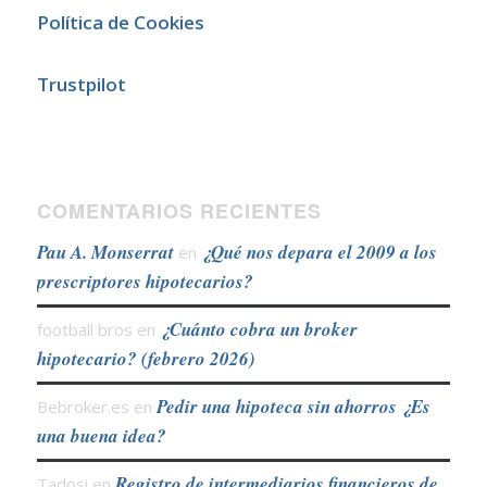
Política de Cookies
Trustpilot
COMENTARIOS RECIENTES
Pau A. Monserrat
¿Qué nos depara el 2009 a los
en
prescriptores hipotecarios?
¿Cuánto cobra un broker
football bros
en
hipotecario? (febrero 2026)
Pedir una hipoteca sin ahorros ¿Es
Bebroker.es
en
una buena idea?
Registro de intermediarios financieros de
Tadosi
en