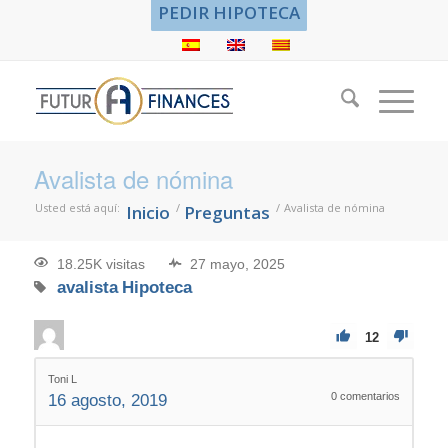
PEDIR HIPOTECA
Avalista de nómina
Usted está aquí:
/
/
Avalista de nómina
Inicio
Preguntas
18.25K visitas
27 mayo, 2025
avalista
Hipoteca
12
Toni L
0
comentarios
16 agosto, 2019