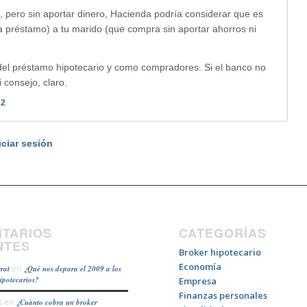
, pero sin aportar dinero, Hacienda podría considerar que es
a préstamo) a tu marido (que compra sin aportar ahorros ni
del préstamo hipotecario y como compradores. Si el banco no
 consejo, claro.
22
iciar sesión
TARIOS
CATEGORÍAS
NTES
Broker hipotecario
Economía
rat
en
¿Qué nos depara el 2009 a los
hipotecarios?
Empresa
Finanzas personales
s
en
¿Cuánto cobra un broker