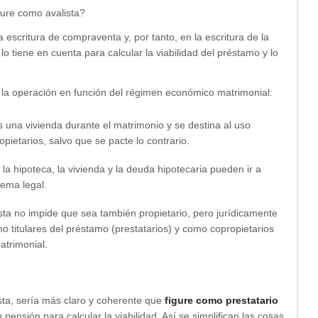
gure como avalista?
 escritura de compraventa y, por tanto, en la escritura de la
lo tiene en cuenta para calcular la viabilidad del préstamo y lo
 la operación en función del régimen económico matrimonial:
una vivienda durante el matrimonio y se destina al uso
opietarios, salvo que se pacte lo contrario.
la hipoteca, la vivienda y la deuda hipotecaria pueden ir a
lema legal.
sta no impide que sea también propietario, pero jurídicamente
titulares del préstamo (prestatarios) y como copropietarios
atrimonial.
sta, sería más claro y coherente que
figure como prestatario
pensión para calcular la viabilidad. Así se simplifican las cosas