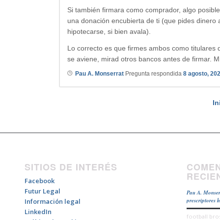
Si también firmara como comprador, algo posible
una donación encubierta de ti (que pides dinero 
hipotecarse, si bien avala).
Lo correcto es que firmes ambos como titulares 
se aviene, mirad otros bancos antes de firmar. Mi
Pau A. Monserrat
Pregunta respondida
8 agosto, 20
In
SITIOS DE INTERÉS
COMEN
RECIE
Facebook
Futur Legal
Pau A. Monser
prescriptores 
Información legal
LinkedIn
football bro