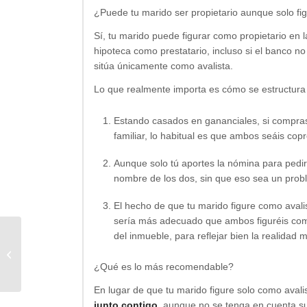
¿Puede tu marido ser propietario aunque solo fi
Sí, tu marido puede figurar como propietario en la
hipoteca como prestatario, incluso si el banco no 
sitúa únicamente como avalista.
Lo que realmente importa es cómo se estructura
Estando casados en gananciales, si compras 
familiar, lo habitual es que ambos seáis copr
Aunque solo tú aportes la nómina para pedir 
nombre de los dos, sin que eso sea un prob
El hecho de que tu marido figure como avali
sería más adecuado que ambos figuréis como 
del inmueble, para reflejar bien la realidad m
Cotitular hipoteca fallece y el otro
tambien
¿Qué es lo más recomendable?
En lugar de que tu marido figure solo como avali
junto contigo
, aunque no se tenga en cuenta su 