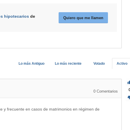
os hipotecarios
de
Quiero que me llamen
Lo más Antiguo
Lo más reciente
Votado
Activo
0
Comentarios
nte y frecuente en casos de matrimonios en régimen de