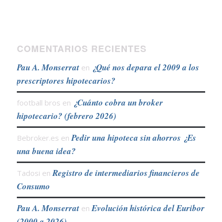
COMENTARIOS RECIENTES
Pau A. Monserrat
¿Qué nos depara el 2009 a los
en
prescriptores hipotecarios?
¿Cuánto cobra un broker
football bros
en
hipotecario? (febrero 2026)
Pedir una hipoteca sin ahorros ¿Es
Bebroker.es
en
una buena idea?
Registro de intermediarios financieros de
Tadosi
en
Consumo
Pau A. Monserrat
Evolución histórica del Euribor
en
(2000 a 2026)