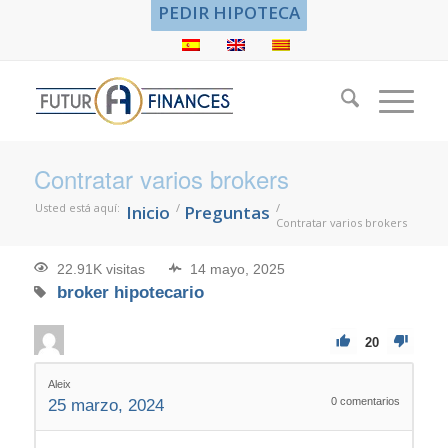
PEDIR HIPOTECA
Contratar varios brokers
Usted está aquí:
/
/
Inicio
Preguntas
Contratar varios brokers
22.91K visitas
14 mayo, 2025
broker hipotecario
20
Aleix
0
comentarios
25 marzo, 2024