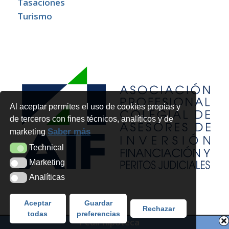
Tasaciones
Turismo
Al aceptar permites el uso de cookies propias y
de terceros con fines técnicos, analíticos y de
Saber más
marketing
Technical
Technical
Marketing
Marketing
Analíticas
Analíticas
Aceptar
Guardar
Rechazar
todas
preferencias
Pedir hipoteca
Copyright 2026 - Futur Legal Advocats i Economistes SLP