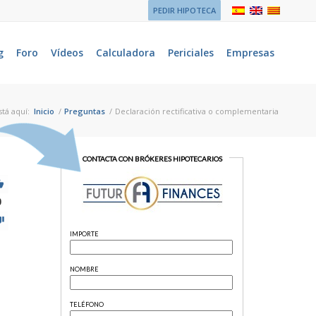
PEDIR HIPOTECA
g
Foro
Vídeos
Calculadora
Periciales
Empresas
tá aquí:
Inicio
/
Preguntas
/
Declaración rectificativa o complementaria
0