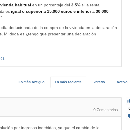
ivienda habitual
en un porcentaje del
3,5%
si la renta
enta es
igual o superior a 15.000 euros e inferior a 30.000
.”
día deducir nada de la compra de la vivienda en la declaración
ede. Mi duda es ¿tengo que presentar una declaración
021
Lo más Antiguo
Lo más reciente
Votado
Activo
0
Comentarios
lución por ingresos indebidos, ya que el cambio de la