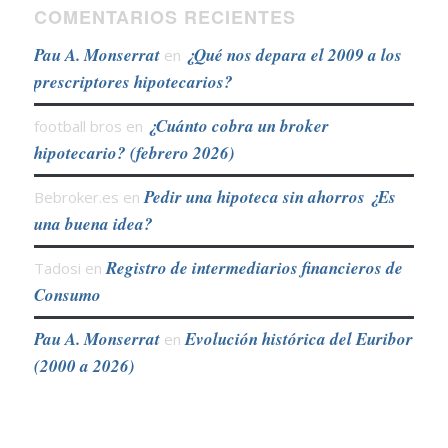
COMENTARIOS RECIENTES
Pau A. Monserrat
¿Qué nos depara el 2009 a los
en
prescriptores hipotecarios?
¿Cuánto cobra un broker
football bros
en
hipotecario? (febrero 2026)
Pedir una hipoteca sin ahorros ¿Es
Bebroker.es
en
una buena idea?
Registro de intermediarios financieros de
Tadosi
en
Consumo
Pau A. Monserrat
Evolución histórica del Euribor
en
(2000 a 2026)