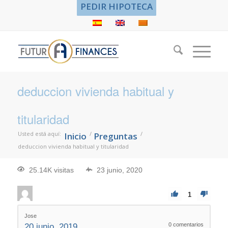
PEDIR HIPOTECA
deduccion vivienda habitual y
titularidad
Usted está aquí:
/
/
Inicio
Preguntas
deduccion vivienda habitual y titularidad
25.14K visitas
23 junio, 2020
1
Jose
0
comentarios
20 junio, 2019