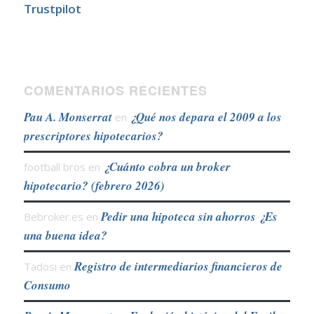
Trustpilot
COMENTARIOS RECIENTES
Pau A. Monserrat
¿Qué nos depara el 2009 a los
en
prescriptores hipotecarios?
¿Cuánto cobra un broker
football bros
en
hipotecario? (febrero 2026)
Pedir una hipoteca sin ahorros ¿Es
Bebroker.es
en
una buena idea?
Registro de intermediarios financieros de
Tadosi
en
Consumo