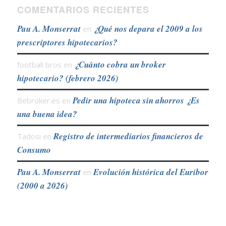
COMENTARIOS RECIENTES
Pau A. Monserrat
¿Qué nos depara el 2009 a los
en
prescriptores hipotecarios?
¿Cuánto cobra un broker
football bros
en
hipotecario? (febrero 2026)
Pedir una hipoteca sin ahorros ¿Es
Bebroker.es
en
una buena idea?
Registro de intermediarios financieros de
Tadosi
en
Consumo
Pau A. Monserrat
Evolución histórica del Euribor
en
(2000 a 2026)