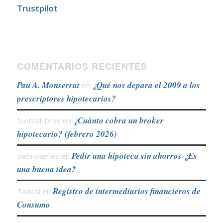
Trustpilot
COMENTARIOS RECIENTES
Pau A. Monserrat
¿Qué nos depara el 2009 a los
en
prescriptores hipotecarios?
¿Cuánto cobra un broker
football bros
en
hipotecario? (febrero 2026)
Pedir una hipoteca sin ahorros ¿Es
Bebroker.es
en
una buena idea?
Registro de intermediarios financieros de
Tadosi
en
Consumo