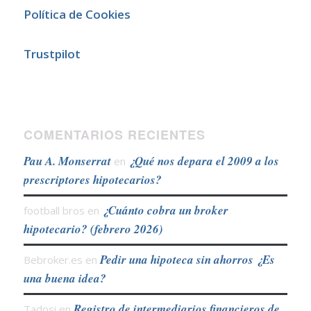
Política de Cookies
Trustpilot
COMENTARIOS RECIENTES
Pau A. Monserrat
¿Qué nos depara el 2009 a los
en
prescriptores hipotecarios?
¿Cuánto cobra un broker
football bros
en
hipotecario? (febrero 2026)
Pedir una hipoteca sin ahorros ¿Es
Bebroker.es
en
una buena idea?
Registro de intermediarios financieros de
Tadosi
en