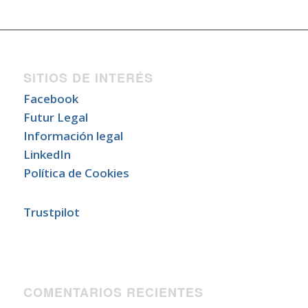
SITIOS DE INTERÉS
Facebook
Futur Legal
Información legal
LinkedIn
Política de Cookies
Trustpilot
COMENTARIOS RECIENTES