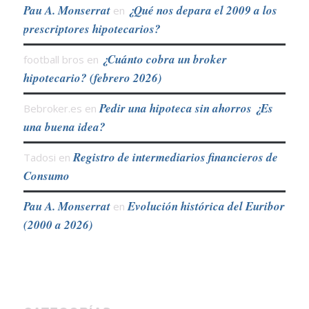
Pau A. Monserrat
¿Qué nos depara el 2009 a los
en
prescriptores hipotecarios?
¿Cuánto cobra un broker
football bros
en
hipotecario? (febrero 2026)
Pedir una hipoteca sin ahorros ¿Es
Bebroker.es
en
una buena idea?
Registro de intermediarios financieros de
Tadosi
en
Consumo
Pau A. Monserrat
Evolución histórica del Euribor
en
(2000 a 2026)