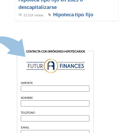
descapitalizarse
Hipoteca
tipo fijo
22.51K visitas