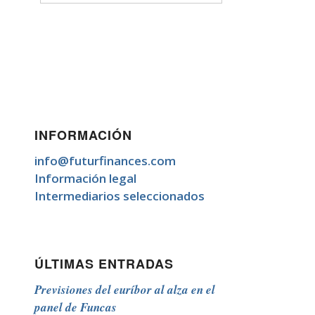
INFORMACIÓN
info@futurfinances.com
Información legal
Intermediarios seleccionados
ÚLTIMAS ENTRADAS
Previsiones del euríbor al alza en el
panel de Funcas