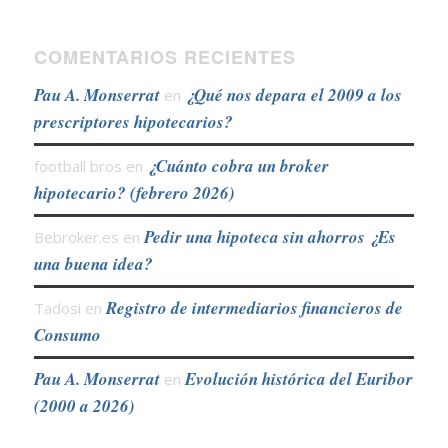
COMENTARIOS RECIENTES
Pau A. Monserrat
¿Qué nos depara el 2009 a los
en
prescriptores hipotecarios?
¿Cuánto cobra un broker
football bros
en
hipotecario? (febrero 2026)
Pedir una hipoteca sin ahorros ¿Es
Bebroker.es
en
una buena idea?
Registro de intermediarios financieros de
Tadosi
en
Consumo
Pau A. Monserrat
Evolución histórica del Euribor
en
(2000 a 2026)