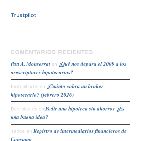
Trustpilot
COMENTARIOS RECIENTES
Pau A. Monserrat
¿Qué nos depara el 2009 a los
en
prescriptores hipotecarios?
¿Cuánto cobra un broker
football bros
en
hipotecario? (febrero 2026)
Pedir una hipoteca sin ahorros ¿Es
Bebroker.es
en
una buena idea?
Registro de intermediarios financieros de
Tadosi
en
Consumo