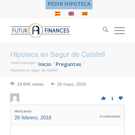
PEDIR HIPOTECA
Hipoteca en Segur de Calafell
Usted está aquí:
/
/
Inicio
Preguntas
Hipoteca en Segur de Calafell
18.84K visitas
20 mayo, 2018
1
María jesús
0
comentarios
26 febrero, 2018