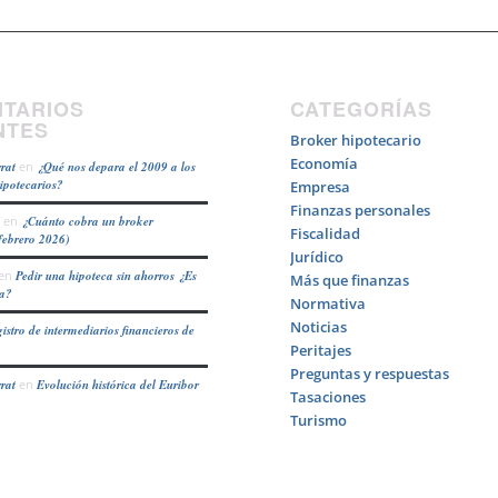
TARIOS
CATEGORÍAS
NTES
Broker hipotecario
Economía
rat
en
¿Qué nos depara el 2009 a los
hipotecarios?
Empresa
Finanzas personales
en
¿Cuánto cobra un broker
Fiscalidad
febrero 2026)
Jurídico
en
Pedir una hipoteca sin ahorros ¿Es
Más que finanzas
ea?
Normativa
Noticias
istro de intermediarios financieros de
Peritajes
Preguntas y respuestas
rat
en
Evolución histórica del Euribor
Tasaciones
Turismo