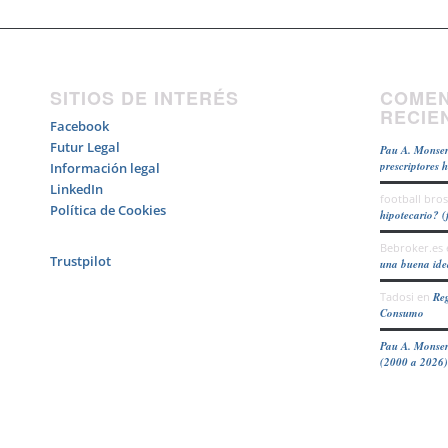
SITIOS DE INTERÉS
COMEN
RECIE
Facebook
Futur Legal
Pau A. Monser
prescriptores 
Información legal
LinkedIn
football bros
Política de Cookies
hipotecario? (
Bebroker.es
Trustpilot
una buena id
Tadosi
en
Reg
Consumo
Pau A. Monser
(2000 a 2026)