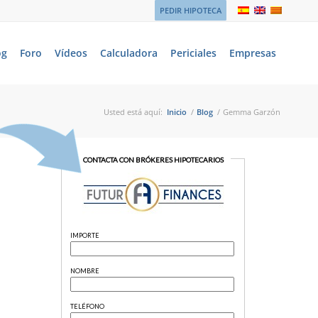
PEDIR HIPOTECA
og
Foro
Vídeos
Calculadora
Periciales
Empresas
Usted está aquí:
Inicio
/
Blog
/
Gemma Garzón