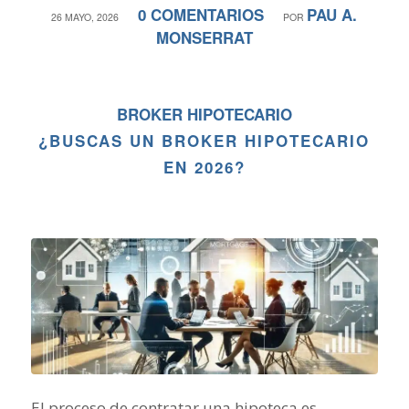
0 COMENTARIOS
PAU A.
/
/
26 MAYO, 2026
POR
MONSERRAT
BROKER HIPOTECARIO
¿BUSCAS UN BROKER HIPOTECARIO
EN 2026?
El proceso de contratar una hipoteca es