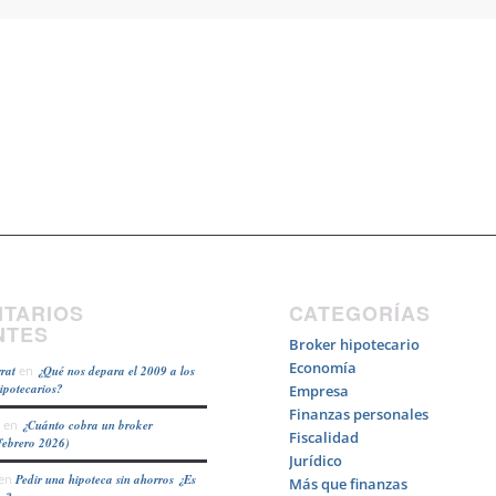
TARIOS
CATEGORÍAS
NTES
Broker hipotecario
Economía
rat
en
¿Qué nos depara el 2009 a los
hipotecarios?
Empresa
Finanzas personales
en
¿Cuánto cobra un broker
Fiscalidad
febrero 2026)
Jurídico
en
Pedir una hipoteca sin ahorros ¿Es
Más que finanzas