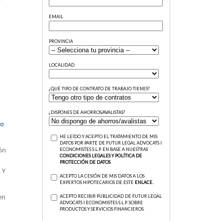
to
ión
 Y
en