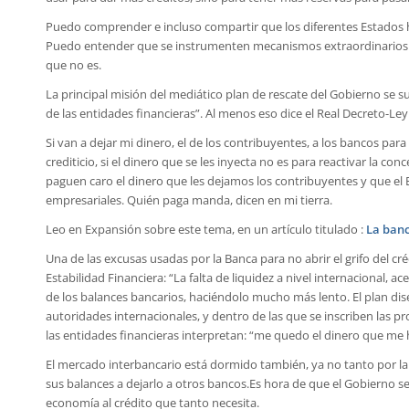
Puedo comprender e incluso compartir que los diferentes Estados 
Puedo entender que se instrumenten mecanismos extraordinarios pa
que no es.
La principal misión del mediático plan de rescate del Gobierno se 
de las entidades financieras”. Al menos eso dice el Real Decreto-Ley
Si van a dejar mi dinero, el de los contribuyentes, a los bancos par
crediticio, si el dinero que se les inyecta no es para reactivar la co
paguen caro el dinero que les dejamos los contribuyentes y que el E
empresariales. Quién paga manda, dicen en mi tierra.
Leo en Expansión sobre este tema, en un artículo titulado :
La banc
Una de las excusas usadas por la Banca para no abrir el grifo del cr
Estabilidad Financiera: “La falta de liquidez a nivel internacional
de los balances bancarios, haciéndolo mucho más lento. El plan dis
autoridades internacionales, y dentro de las que se inscriben las p
las entidades financieras interpretan: “me quedo el dinero que me 
El mercado interbancario está dormido también, ya no tanto por la
sus balances a dejarlo a otros bancos.Es hora de que el Gobierno s
economía al crédito que tanto necesita.