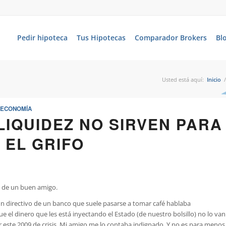
Pedir hipoteca
Tus Hipotecas
Comparador Brokers
Bl
Usted está aquí:
Inicio
/
ECONOMÍA
LIQUIDEZ NO SIRVEN PARA
 EL GRIFO
o, de un buen amigo.
un directivo de un banco que suele pasarse a tomar café hablaba
el dinero que les está inyectando el Estado (de nuestro bolsillo) no lo van
r este 2009 de crisis. Mi amigo me lo contaba indignado. Y no es para menos