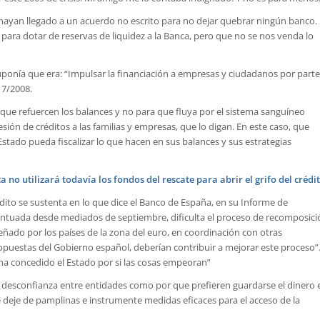
hayan llegado a un acuerdo no escrito para no dejar quebrar ningún banco.
ra dotar de reservas de liquidez a la Banca, pero que no se nos venda lo
suponía que era: “Impulsar la financiación a empresas y ciudadanos por parte
 7/2008.
a que refuercen los balances y no para que fluya por el sistema sanguíneo
ncesión de créditos a las familias y empresas, que lo digan. En este caso, que
stado pueda fiscalizar lo que hacen en sus balances y sus estrategias
a no utilizará todavía los fondos del rescate para abrir el grifo del crédi
édito se sustenta en lo que dice el Banco de España, en su Informe de
, acentuada desde mediados de septiembre, dificulta el proceso de recomposic
eñado por los países de la zona del euro, en coordinación con otras
ropuestas del Gobierno español, deberían contribuir a mejorar este proceso”.
ha concedido el Estado por si las cosas empeoran”
 desconfianza entre entidades como por que prefieren guardarse el dinero 
e deje de pamplinas e instrumente medidas eficaces para el acceso de la