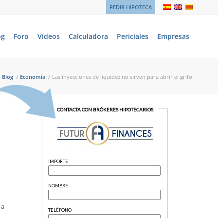
PEDIR HIPOTECA
og
Foro
Vídeos
Calculadora
Periciales
Empresas
Blog
/
Economía
/
Las inyecciones de liquidez no sirven para abrir el grifo
 a
.