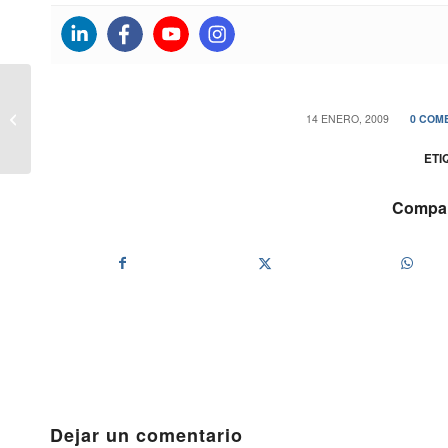
Préstamos ICO para dotar de
/
14 ENERO, 2009
0 COM
liquidez a las Pymes
ETI
Compart
Dejar un comentario