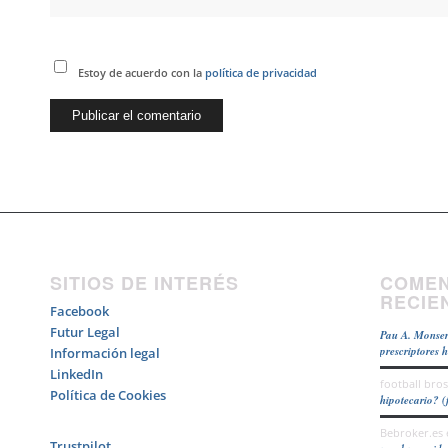
Estoy de acuerdo con la
política de privacidad
SITIOS DE INTERÉS
COMEN
RECIE
Facebook
Futur Legal
Pau A. Monser
prescriptores 
Información legal
LinkedIn
football bros
Política de Cookies
hipotecario? (
Bebroker.es
Trustpilot