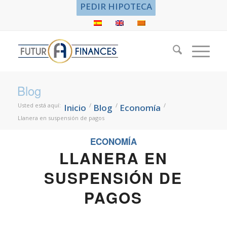
PEDIR HIPOTECA
Blog
Usted está aquí:
/
/
/
Inicio
Blog
Economía
Llanera en suspensión de pagos
ECONOMÍA
LLANERA EN
SUSPENSIÓN DE
PAGOS