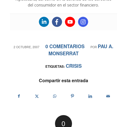
del consumidor en el sector financiero.
0 COMENTARIOS
PAU A.
/
/
2 OCTUBRE, 2007
POR
MONSERRAT
CRISIS
ETIQUETAS:
Compartir esta entrada
0