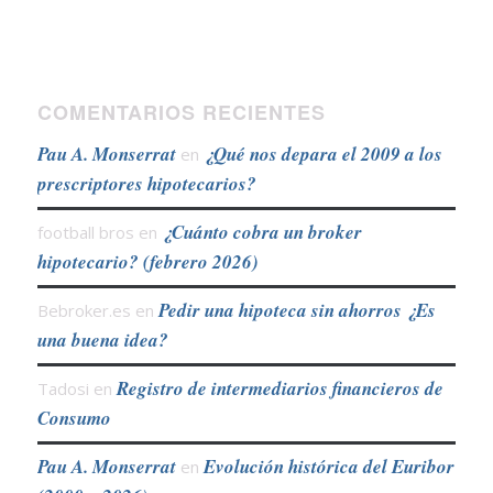
COMENTARIOS RECIENTES
Pau A. Monserrat
¿Qué nos depara el 2009 a los
en
prescriptores hipotecarios?
¿Cuánto cobra un broker
football bros
en
hipotecario? (febrero 2026)
Pedir una hipoteca sin ahorros ¿Es
Bebroker.es
en
una buena idea?
Registro de intermediarios financieros de
Tadosi
en
Consumo
Pau A. Monserrat
Evolución histórica del Euribor
en