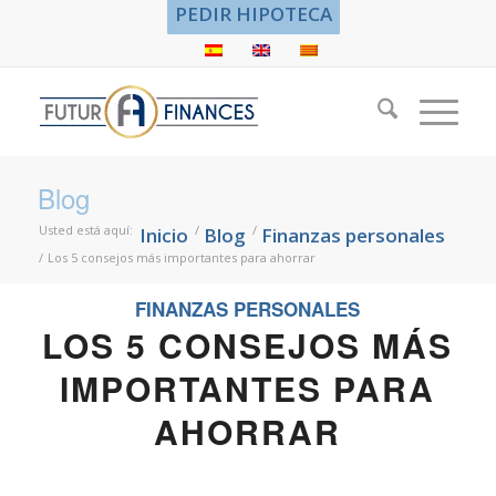
PEDIR HIPOTECA
Blog
Usted está aquí:
/
/
Inicio
Blog
Finanzas personales
/
Los 5 consejos más importantes para ahorrar
FINANZAS PERSONALES
LOS 5 CONSEJOS MÁS
IMPORTANTES PARA
AHORRAR