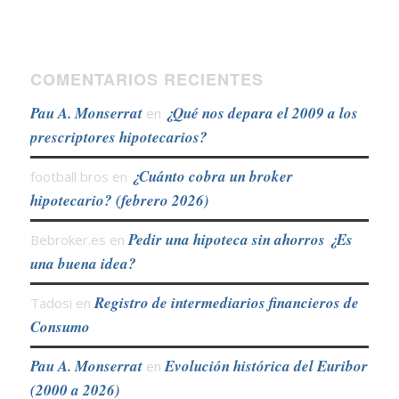
COMENTARIOS RECIENTES
Pau A. Monserrat
¿Qué nos depara el 2009 a los
en
prescriptores hipotecarios?
¿Cuánto cobra un broker
football bros
en
hipotecario? (febrero 2026)
Pedir una hipoteca sin ahorros ¿Es
Bebroker.es
en
una buena idea?
Registro de intermediarios financieros de
Tadosi
en
Consumo
Pau A. Monserrat
Evolución histórica del Euribor
en
(2000 a 2026)