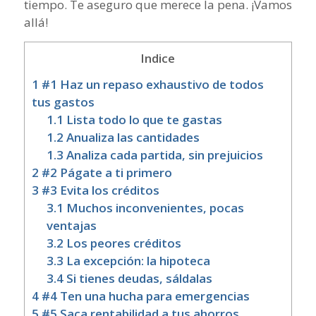
tiempo. Te aseguro que merece la pena. ¡Vamos
allá!
Indice
1
#1 Haz un repaso exhaustivo de todos
tus gastos
1.1
Lista todo lo que te gastas
1.2
Anualiza las cantidades
1.3
Analiza cada partida, sin prejuicios
2
#2 Págate a ti primero
3
#3 Evita los créditos
3.1
Muchos inconvenientes, pocas
ventajas
3.2
Los peores créditos
3.3
La excepción: la hipoteca
3.4
Si tienes deudas, sáldalas
4
#4 Ten una hucha para emergencias
5
#5 Saca rentabilidad a tus ahorros