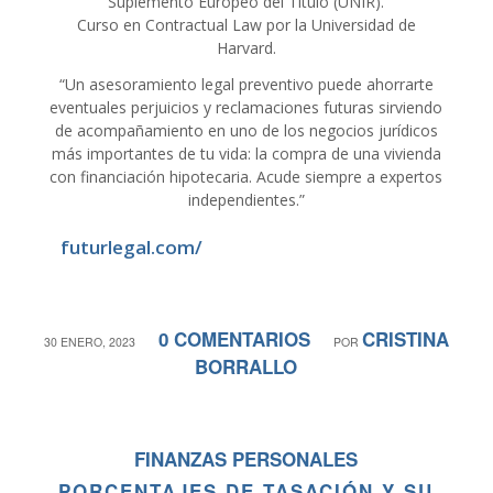
Suplemento Europeo del Título (UNIR).
Curso en Contractual Law por la Universidad de
Harvard.
“Un asesoramiento legal preventivo puede ahorrarte
eventuales perjuicios y reclamaciones futuras sirviendo
de acompañamiento en uno de los negocios jurídicos
más importantes de tu vida: la compra de una vivienda
con financiación hipotecaria. Acude siempre a expertos
independientes.”
futurlegal.com/
0 COMENTARIOS
CRISTINA
/
/
30 ENERO, 2023
POR
BORRALLO
FINANZAS PERSONALES
PORCENTAJES DE TASACIÓN Y SU