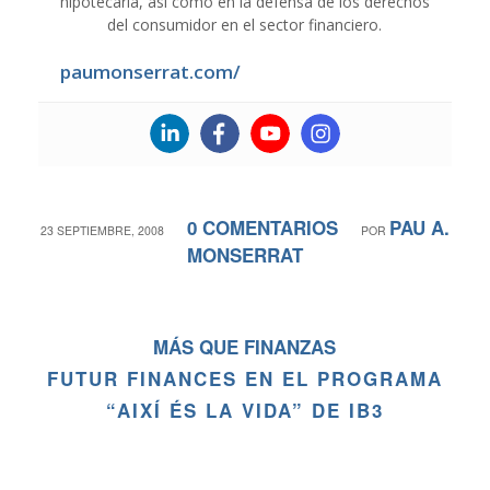
hipotecaria, así como en la defensa de los derechos
del consumidor en el sector financiero.
paumonserrat.com/
0 COMENTARIOS
PAU A.
/
/
23 SEPTIEMBRE, 2008
POR
MONSERRAT
MÁS QUE FINANZAS
FUTUR FINANCES EN EL PROGRAMA
“AIXÍ ÉS LA VIDA” DE IB3