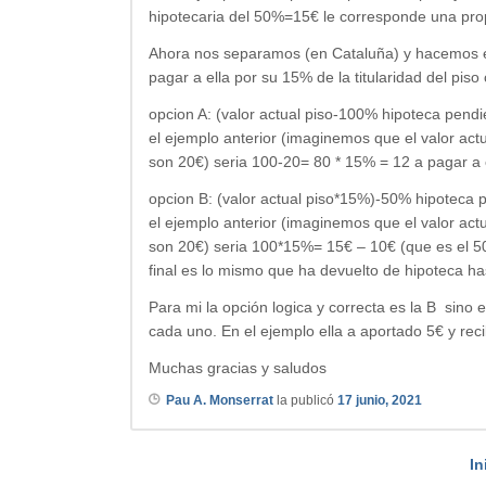
hipotecaria del 50%=15€ le corresponde una pr
Ahora nos separamos (en Cataluña) y hacemos ex
pagar a ella por su 15% de la titularidad del pis
opcion A: (valor actual piso-100% hipoteca pendi
el ejemplo anterior (imaginemos que el valor actu
son 20€) seria 100-20= 80 * 15% = 12 a pagar a
opcion B: (valor actual piso*15%)-50% hipoteca p
el ejemplo anterior (imaginemos que el valor actu
son 20€) seria 100*15%= 15€ – 10€ (que es el 50%
final es lo mismo que ha devuelto de hipoteca h
Para mi la opción logica y correcta es la B sino
cada uno. En el ejemplo ella a aportado 5€ y re
Muchas gracias y saludos
Pau A. Monserrat
la publicó
17 junio, 2021
In