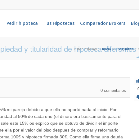
Pedir hipoteca
Tus Hipotecas
Comparador Brokers
Blo
iedad y titularidad de hipoteca diferentes
Usted está aquí:
Inicio
/
Preguntas
/
0
comentarios
% mi pareja debido a que ella no aportó nada al inicio. Por
laridad al 50% de cada uno (el dinero era basicamente para el
sale este 15% os explico que se obtuvo de dividir el importe
 ella por el valor del piso despues de comprar y reformarlo
forma 100€ y hipoteca firmada 30€. Como ella firma una deuda