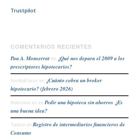
Trustpilot
COMENTARIOS RECIENTES
Pau A. Monserrat
¿Qué nos depara el 2009 a los
en
prescriptores hipotecarios?
¿Cuánto cobra un broker
football bros
en
hipotecario? (febrero 2026)
Pedir una hipoteca sin ahorros ¿Es
Bebroker.es
en
una buena idea?
Registro de intermediarios financieros de
Tadosi
en
Consumo