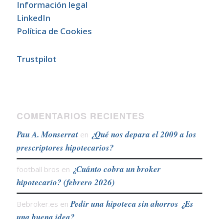
Información legal
LinkedIn
Política de Cookies
Trustpilot
COMENTARIOS RECIENTES
Pau A. Monserrat
¿Qué nos depara el 2009 a los
en
prescriptores hipotecarios?
¿Cuánto cobra un broker
football bros
en
hipotecario? (febrero 2026)
Pedir una hipoteca sin ahorros ¿Es
Bebroker.es
en
una buena idea?