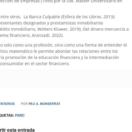
ección de Empresas (1999) por la UIB. Máster Universitario en
 Entre otros, La Banca Culpable (Esfera de los Libros, 2013);
presentantes designados y prestamistas inmobiliarios
édito Inmobiliario, Wolters Kluwer, 2019); Del dinero mercancía a
tema financiero, Aranzadi, 2022).
no solo como una profesión, sino como una forma de entender el
is matemático le permite abordar las relaciones entre los
la promoción de la educación financiera y la intermediación
 consumidor en el sector financiero.
/
ENTARIOS
POR
PAU A. MONSERRAT
QUETAS:
PARO
ir esta entrada