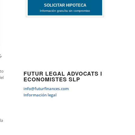
to
FUTUR LEGAL ADVOCATS I
el
ECONOMISTES SLP
info@futurfinances.com
Información legal
la