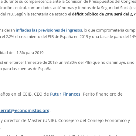
lda durante su comparecencia ante la Comisión de Presupuestos del Congre
istración central, comunidades autónomas y fondos de la Seguridad Social) s
del PIB. Según la secretaria de estado el
déficit público de 2018 será del 2,
onsideran
infladas las previsiones de ingresos
, lo que comprometería cumpl
en el 2,2% el crecimiento del PIB de España en 2019 y una tasa de paro del 14
idad del -1,3% para 2019.
s) en el tercer trimestre de 2018 (un 98,30% del PIB) que no disminuye, sino
a para las cuentas de España.
 años en el CEIB. CEO de
Futur Finances
. Perito financiero de
errat@economistas.org
.
) y director de Máster (UNIR). Consejero del Consejo Económico y
.