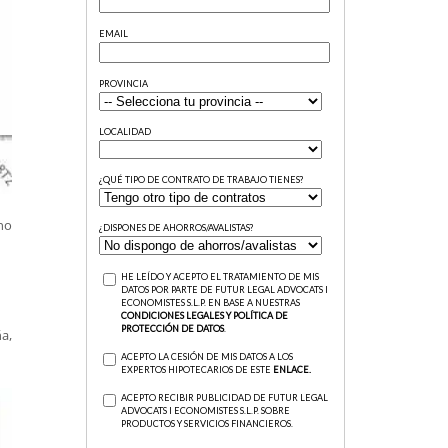
no
a,