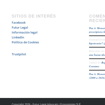
SITIOS DE INTERÉS
COMEN
RECIE
Facebook
Futur Legal
Pau A. Monser
prescriptores 
Información legal
LinkedIn
football bros
Política de Cookies
hipotecario? (
Bebroker.es
Trustpilot
una buena id
Tadosi
en
Reg
Consumo
Pau A. Monser
(2000 a 2026)
Copyright 2026 - Futur Legal Advocats i Economistes SLP