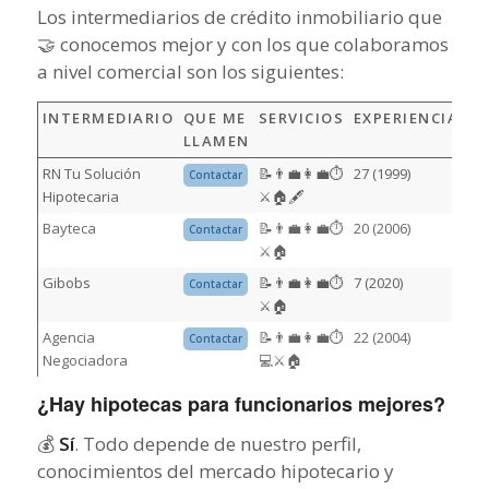
Los intermediarios de crédito inmobiliario que
🤝 conocemos mejor y con los que colaboramos
a nivel comercial son los siguientes:
INTERMEDIARIO
QUE ME
SERVICIOS
EXPERIENCIA
H
LLAMEN
(M
RN Tu Solución
📝👨‍💼👩‍💼⏱️
27 (1999)
150
Contactar
Hipotecaria
⚔️🏠🖋️
Bayteca
📝👨‍💼👩‍💼⏱️
20 (2006)
0€ 
Contactar
⚔️🏠
Gibobs
📝👨‍💼👩‍💼⏱️
7 (2020)
0€ 
Contactar
⚔️🏠
Agencia
📝👨‍💼👩‍💼⏱️
22 (2004)
0€ 
Contactar
Negociadora
💻⚔️🏠
¿Hay hipotecas para funcionarios mejores?
💰
Sí
. Todo depende de nuestro perfil,
conocimientos del mercado hipotecario y