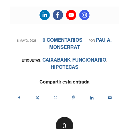
0 COMENTARIOS
PAU A.
/
/
8 MAYO, 2026
POR
MONSERRAT
CAIXABANK
FUNCIONARIO
ETIQUETAS:
,
,
HIPOTECAS
Compartir esta entrada
0