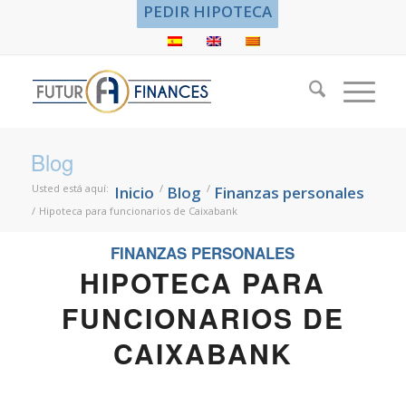
PEDIR HIPOTECA
Blog
Usted está aquí:
/
/
Inicio
Blog
Finanzas personales
/
Hipoteca para funcionarios de Caixabank
FINANZAS PERSONALES
HIPOTECA PARA
FUNCIONARIOS DE
CAIXABANK