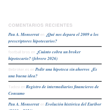
COMENTARIOS RECIENTES
Pau A. Monserrat
¿Qué nos depara el 2009 a los
en
prescriptores hipotecarios?
¿Cuánto cobra un broker
football bros
en
hipotecario? (febrero 2026)
Pedir una hipoteca sin ahorros ¿Es
Bebroker.es
en
una buena idea?
Registro de intermediarios financieros de
Tadosi
en
Consumo
Pau A. Monserrat
Evolución histórica del Euribor
en