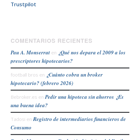
Trustpilot
COMENTARIOS RECIENTES
Pau A. Monserrat
¿Qué nos depara el 2009 a los
en
prescriptores hipotecarios?
¿Cuánto cobra un broker
football bros
en
hipotecario? (febrero 2026)
Pedir una hipoteca sin ahorros ¿Es
Bebroker.es
en
una buena idea?
Registro de intermediarios financieros de
Tadosi
en
Consumo