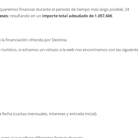
o queremos financiar durante el periodo de tiempo más largo posible, 24
eses;
resultando en un
importe total adeudado de 1.057,60€
.
 la financiación ofrecida por Destinia.
turístico, si echamos un vistazo a la web nos encontramos con las siguient
fecha (cuotas mensuales, intereses y entrada inicial).
, pero sí que ofrece diferentes formas de pago.