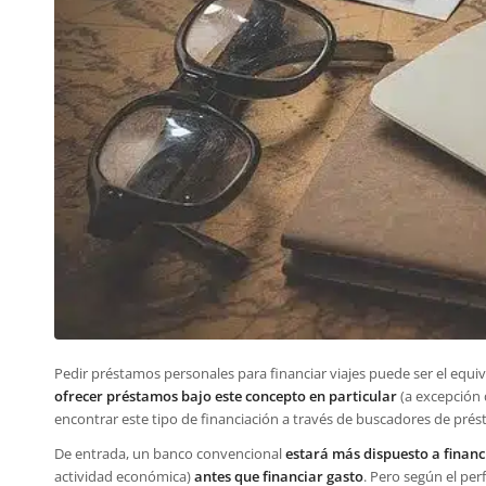
Pedir préstamos personales para financiar viajes puede ser el equi
ofrecer préstamos bajo este concepto en particular
(a excepción
encontrar este tipo de financiación a través de buscadores de pré
De entrada, un banco convencional
estará más dispuesto a financ
actividad económica)
antes que financiar gasto
. Pero según el per