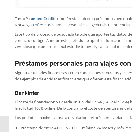
Tanto
Younited Credit
como Prestalo ofrecen préstamos personales
Norwegian ofrece préstamos personales en general sin nomenclatur
Este tipo de proceso de búsqueda te pide que aportes tus datos d
contacto contigo. Aunque este método no aporta información a prio
ventajoso que un profesional estudie tu perfil y capacidad de end
Préstamos personales para viajes con 
Algunas entidades financieras tienen condiciones concretas y especi
dos ejemplos de entidades financieras que ofrecen esta financiació
Bankinter
El coste de financiación va desde un TIN del 4,45% (TAE del 4,54%) h
la solicitud 100% online. De lo contrario el coste de apertura es del 
Los períodos máximos para la devolución del préstamo varían en fun
Préstamo de entre 4.000€ y 8.000€: mínimo 24 meses y máximo
Mejores hipotecas