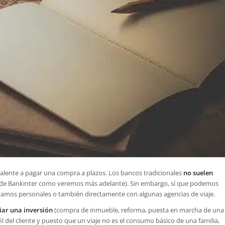
valente a pagar una compra a plazos. Los bancos tradicionales
no suelen
 de Bankinter como veremos más adelante). Sin embargo, sí que podemos
stamos personales o también directamente con algunas agencias de viaje.
iar una inversión
(compra de inmueble, reforma, puesta en marcha de una
fil del cliente y puesto que un viaje no es el consumo básico de una familia,