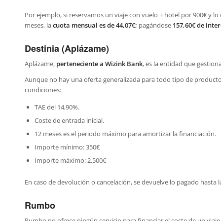
Por ejemplo, si reservamos un viaje con vuelo + hotel por 900€ y l
meses, la
cuota mensual es de 44,07€;
pagándose
157,60€ de inter
Destinia (Aplázame)
Aplázame,
perteneciente a Wizink Bank
, es la entidad que gestiona
Aunque no hay una oferta generalizada para todo tipo de producto 
condiciones:
TAE del 14,90%.
Coste de entrada inicial.
12 meses es el periodo máximo para amortizar la financiación.
Importe mínimo: 350€
Importe máximo: 2.500€
En caso de devolución o cancelación, se devuelve lo pagado hasta la 
Rumbo
Rumbo no ofrece ningún servicio para financiar el coste de un viaje