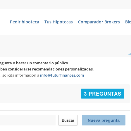
Pedir hipoteca
Tus Hipotecas
Comparador Brokers
Bl
egunta o hacer un comentario público
.
deben considerarse recomendaciones personalizadas
.
a
, solicita información a
info@futurfinances.com
3 PREGUNTAS
Nueva pregunta
Buscar