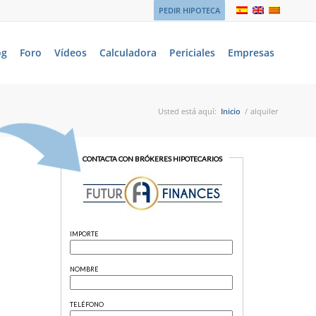
PEDIR HIPOTECA
og
Foro
Vídeos
Calculadora
Periciales
Empresas
Usted está aquí:
Inicio
/
alquiler