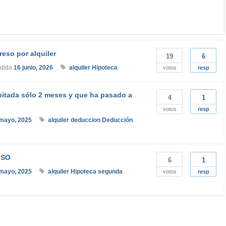
reso por alquiler
19
6
ndida
16 junio, 2026
alquiler
Hipoteca
votos
resp
bitada sólo 2 meses y que ha pasado a
4
1
votos
resp
mayo, 2025
alquiler
deduccion
Deducción
ISO
6
1
mayo, 2025
alquiler
Hipoteca
segunda
votos
resp