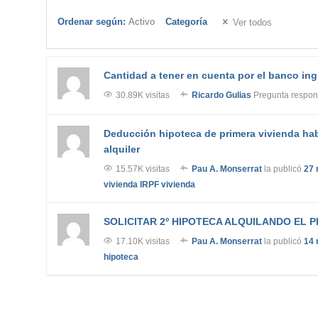
Ordenar según:
Activo
Categoría
Ver todos
Cantidad a tener en cuenta por el banco ing
30.89K visitas
Ricardo Gulias
Pregunta respo
Deducción hipoteca de primera vivienda ha
alquiler
15.57K visitas
Pau A. Monserrat
la publicó
27 
vivienda
IRPF
vivienda
SOLICITAR 2º HIPOTECA ALQUILANDO EL P
17.10K visitas
Pau A. Monserrat
la publicó
14 
hipoteca