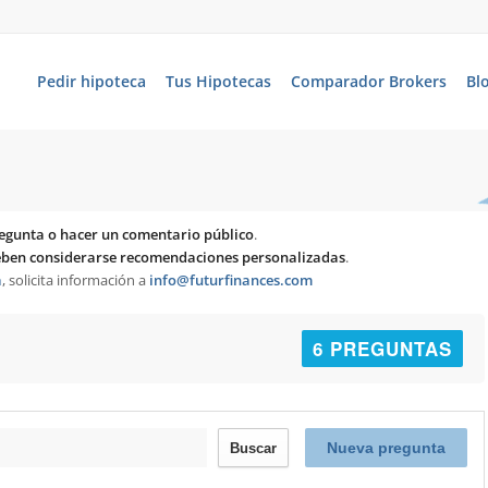
Pedir hipoteca
Tus Hipotecas
Comparador Brokers
Bl
egunta o hacer un comentario público
.
deben considerarse recomendaciones personalizadas
.
a
, solicita información a
info@futurfinances.com
6 PREGUNTAS
Nueva pregunta
Buscar