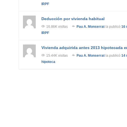
IRPF
Deducción por vivienda habitual
16.86K visitas
Pau A. Monserrat
la publicó
16 
IRPF
Vivienda adquirida antes 2013 hipotecada e
15.44K visitas
Pau A. Monserrat
la publicó
14 
hipoteca