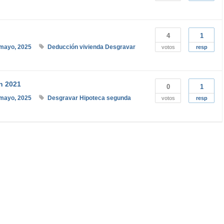
4
1
mayo, 2025
Deducción vivienda
Desgravar
votos
resp
n 2021
0
1
mayo, 2025
Desgravar
Hipoteca
segunda
votos
resp