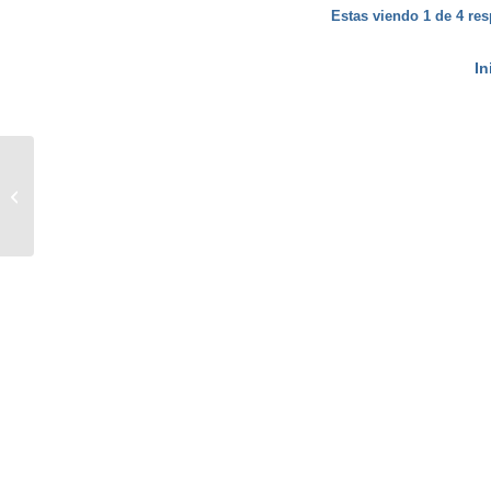
Estas viendo 1 de 4 res
In
Problema en deduccion 100% de
hipoteca