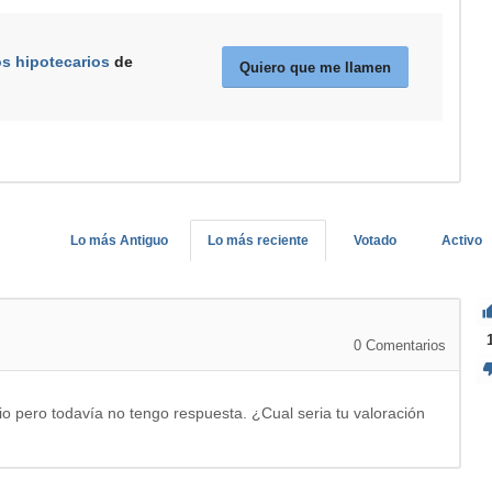
os hipotecarios
de
Quiero que me llamen
Lo más Antiguo
Lo más reciente
Votado
Activo
0
Comentarios
rio pero todavía no tengo respuesta. ¿Cual seria tu valoración