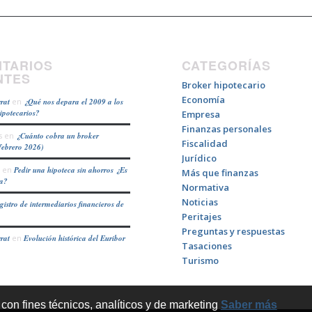
TARIOS
CATEGORÍAS
NTES
Broker hipotecario
Economía
rat
en
¿Qué nos depara el 2009 a los
hipotecarios?
Empresa
Finanzas personales
s
en
¿Cuánto cobra un broker
Fiscalidad
febrero 2026)
Jurídico
en
Pedir una hipoteca sin ahorros ¿Es
Más que finanzas
ea?
Normativa
Noticias
gistro de intermediarios financieros de
Peritajes
Preguntas y respuestas
rat
en
Evolución histórica del Euribor
Tasaciones
Turismo
 con fines técnicos, analíticos y de marketing
Saber más