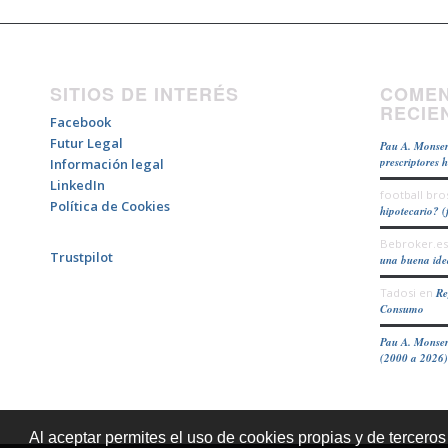
SITIOS DE INTERÉS
COMEN
RECIE
Facebook
Futur Legal
Pau A. Monser
prescriptores 
Información legal
LinkedIn
football bro
Política de Cookies
hipotecario? (
Bebroker.es
Trustpilot
una buena id
Tadosi
en
Re
Consumo
Pau A. Monser
(2000 a 2026)
Al aceptar permites el uso de cookies propias y de terceros