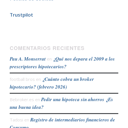
Trustpilot
COMENTARIOS RECIENTES
Pau A. Monserrat
¿Qué nos depara el 2009 a los
en
prescriptores hipotecarios?
¿Cuánto cobra un broker
football bros
en
hipotecario? (febrero 2026)
Pedir una hipoteca sin ahorros ¿Es
Bebroker.es
en
una buena idea?
Registro de intermediarios financieros de
Tadosi
en
Consumo