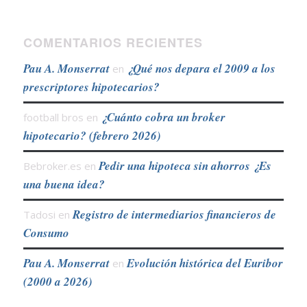
COMENTARIOS RECIENTES
Pau A. Monserrat
¿Qué nos depara el 2009 a los
en
prescriptores hipotecarios?
¿Cuánto cobra un broker
football bros
en
hipotecario? (febrero 2026)
Pedir una hipoteca sin ahorros ¿Es
Bebroker.es
en
una buena idea?
Registro de intermediarios financieros de
Tadosi
en
Consumo
Pau A. Monserrat
Evolución histórica del Euribor
en
(2000 a 2026)