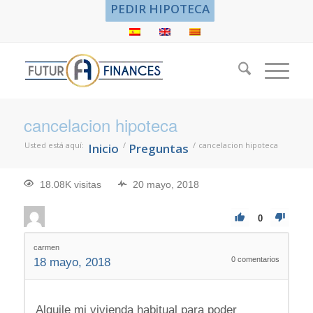
PEDIR HIPOTECA
cancelacion hipoteca
Usted está aquí:
/
/
cancelacion hipoteca
Inicio
Preguntas
18.08K visitas
20 mayo, 2018
0
carmen
0
comentarios
18 mayo, 2018
Alquile mi vivienda habitual para poder