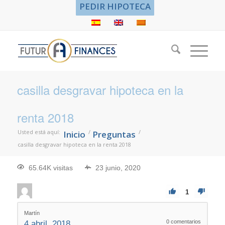
PEDIR HIPOTECA
casilla desgravar hipoteca en la
renta 2018
Usted está aquí:
/
/
Inicio
Preguntas
casilla desgravar hipoteca en la renta 2018
65.64K visitas
23 junio, 2020
1
Martín
0
comentarios
4 abril, 2018