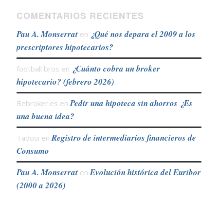
COMENTARIOS RECIENTES
Pau A. Monserrat
¿Qué nos depara el 2009 a los
en
prescriptores hipotecarios?
¿Cuánto cobra un broker
football bros
en
hipotecario? (febrero 2026)
Pedir una hipoteca sin ahorros ¿Es
Bebroker.es
en
una buena idea?
Registro de intermediarios financieros de
Tadosi
en
Consumo
Pau A. Monserrat
Evolución histórica del Euribor
en
(2000 a 2026)