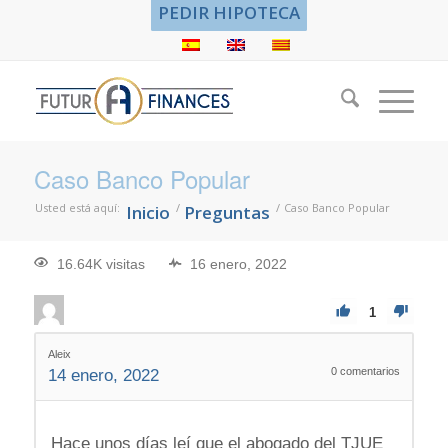
PEDIR HIPOTECA
Caso Banco Popular
Usted está aquí:
/
/
Caso Banco Popular
Inicio
Preguntas
16.64K visitas
16 enero, 2022
1
Aleix
0
comentarios
14 enero, 2022
Hace unos días leí que el abogado del TJUE