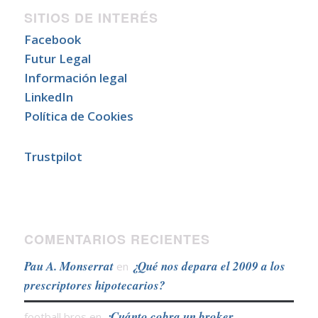
SITIOS DE INTERÉS
Facebook
Futur Legal
Información legal
LinkedIn
Política de Cookies
Trustpilot
COMENTARIOS RECIENTES
Pau A. Monserrat
¿Qué nos depara el 2009 a los
en
prescriptores hipotecarios?
¿Cuánto cobra un broker
football bros
en