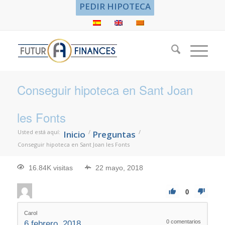
PEDIR HIPOTECA
Conseguir hipoteca en Sant Joan
les Fonts
Usted está aquí:
/
/
Inicio
Preguntas
Conseguir hipoteca en Sant Joan les Fonts
16.84K visitas
22 mayo, 2018
0
Carol
0
comentarios
6 febrero, 2018