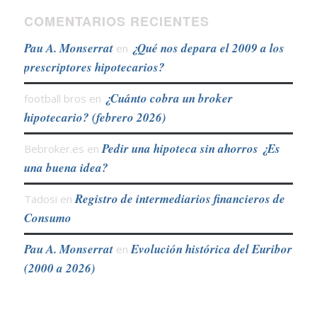
COMENTARIOS RECIENTES
Pau A. Monserrat
¿Qué nos depara el 2009 a los
en
prescriptores hipotecarios?
¿Cuánto cobra un broker
football bros
en
hipotecario? (febrero 2026)
Pedir una hipoteca sin ahorros ¿Es
Bebroker.es
en
una buena idea?
Registro de intermediarios financieros de
Tadosi
en
Consumo
Pau A. Monserrat
Evolución histórica del Euribor
en
(2000 a 2026)