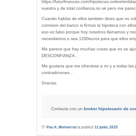
https://futurfinances.com/hipotecas-online/enti
vuestra y de total confianza,no sé pero me pare
Cuando hablas de ellos tambien dices que no cob
comision del banco si firmas la hipoteca con ell
eso es falso porque hoy nosotros llamamos y no
necesitamos,o sea 1200euros para que ellos em
Me parece que hay muchas cosas que no se ajust
DESCONFIANZA…
Me gustaria que me ofreciese a mi y a todas las
contradiciones…
Gracias
Contacta con un
broker hipotecario de co
Pau A. Monserrat
la publicó
11 junio, 2025