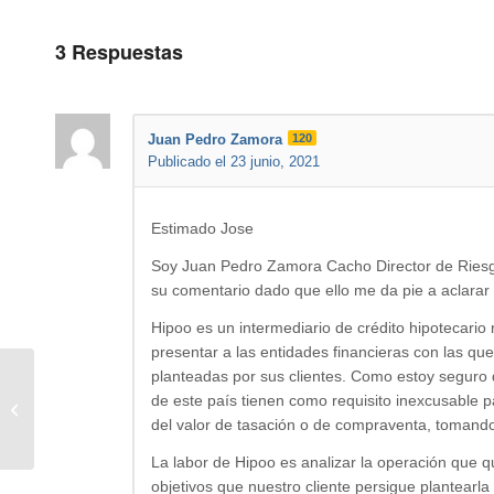
3
Respuestas
Juan Pedro Zamora
120
Publicado el 23 junio, 2021
Estimado Jose
Soy Juan Pedro Zamora Cacho Director de Riesgo
su comentario dado que ello me da pie a aclarar 
Hipoo es un intermediario de crédito hipotecario
presentar a las entidades financieras con las q
planteadas por sus clientes. Como estoy seguro 
duda sobre hipoteca primera
de este país tienen como requisito inexcusable p
vivienda
del valor de tasación o de compraventa, tomando
La labor de Hipoo es analizar la operación que q
objetivos que nuestro cliente persigue plantearl