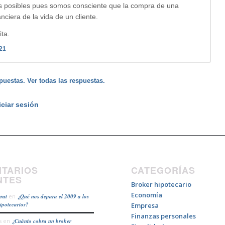
s posibles pues somos consciente que la compra de una
ciera de la vida de un cliente.
ta.
021
puestas. Ver todas las respuestas.
iciar sesión
TARIOS
CATEGORÍAS
NTES
Broker hipotecario
Economía
rat
en
¿Qué nos depara el 2009 a los
hipotecarios?
Empresa
Finanzas personales
s
en
¿Cuánto cobra un broker