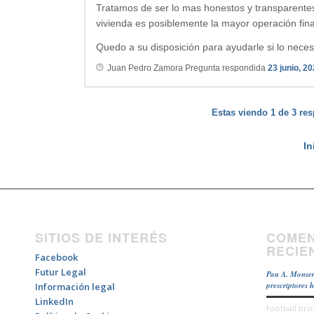
Tratamos de ser lo mas honestos y transparente
vivienda es posiblemente la mayor operación finan
Quedo a su disposición para ayudarle si lo necesi
Juan Pedro Zamora
Pregunta respondida
23 junio, 2
Estas viendo 1 de 3 res
In
SITIOS DE INTERÉS
COMEN
RECIE
Facebook
Futur Legal
Pau A. Monser
prescriptores 
Información legal
LinkedIn
football bro