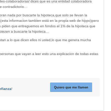
dades-colaboradoras/ dices que es una entidad colaboradora
ce contradictorio…
ran nada por buscarte la hipoteca,que solo se llevan la
os(esta informacion tambien está en la propia web de hippo)pero
s piden que entreguemos en fondos el 1% de la hipoteca que
piezen a buscarte la hipoteca…
an a lo que dicen ellos ni usted,lo que me genera mucha
 personas que vayan a leer esto una explicacion de todas estas
Quiero que me llamen
nfianza
!