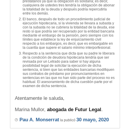
prestatarios ya que la obligación es solidaria; es decir,
cualquiera de ustedes tres tendría la obligación de abonar
la totalidad de la deuda y después podría repercutirla
entre los demás.
El banco, después de todo un procedimiento judicial de
ejecución hipotecaria, si la vivienda se llevara a subasta y
con la subasta no se cubriera la totalidad de la deuda, ese
resto sí que podría ser recuperado por la entidad bancaria
mediante el embargo de la pensión, pero siempre con los
límites que establece la ley de enjuiciamiento civil
respecto a los embargos, es decir, que es embargable en
la cuantía que supere el salario mínimo interporfesional.
Respecto a la sentencia que dicta que su padre le liberara
de la condición de deudora hipotecaria tendría que ser
revisada por un Letrado para saber si hay alguna
posibilidad legal de solicitar la ejecución de dicha
sentencia, si bien que las entidades bancarias modifiquen
sus contratos de préstamo por pronunciamientos en
sentencias en las que no han sido parte del proceso no es
habitual. El asesoramiento de dicha cuestión parte por el
examen de dicha sentencia.
Atentamente le saluda,
Marina Mullor,
abogada de Futur Legal
.
Pau A. Monserrat
30 mayo, 2020
la publicó