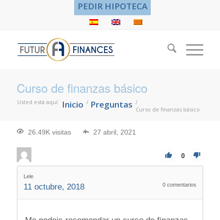
PEDIR HIPOTECA
Curso de finanzas básico
Usted está aquí:
/
/
Inicio
Preguntas
Curso de finanzas básico
26.49K visitas
27 abril, 2021
0
Lele
0
comentarios
11 octubre, 2018