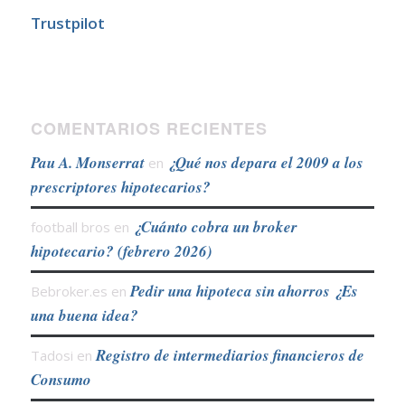
Trustpilot
COMENTARIOS RECIENTES
Pau A. Monserrat
¿Qué nos depara el 2009 a los
en
prescriptores hipotecarios?
¿Cuánto cobra un broker
football bros
en
hipotecario? (febrero 2026)
Pedir una hipoteca sin ahorros ¿Es
Bebroker.es
en
una buena idea?
Registro de intermediarios financieros de
Tadosi
en
Consumo