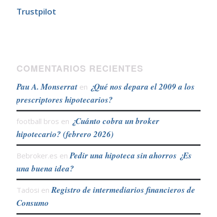
Trustpilot
COMENTARIOS RECIENTES
Pau A. Monserrat
¿Qué nos depara el 2009 a los
en
prescriptores hipotecarios?
¿Cuánto cobra un broker
football bros
en
hipotecario? (febrero 2026)
Pedir una hipoteca sin ahorros ¿Es
Bebroker.es
en
una buena idea?
Registro de intermediarios financieros de
Tadosi
en
Consumo