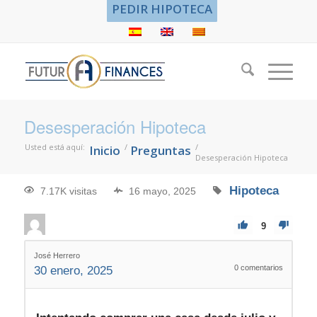
PEDIR HIPOTECA
Desesperación Hipoteca
Usted está aquí:
/
/
Inicio
Preguntas
Desesperación Hipoteca
Hipoteca
7.17K visitas
16 mayo, 2025
9
José Herrero
0
comentarios
30 enero, 2025