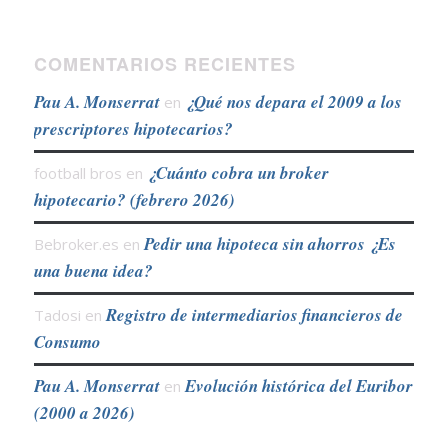
COMENTARIOS RECIENTES
Pau A. Monserrat
¿Qué nos depara el 2009 a los
en
prescriptores hipotecarios?
¿Cuánto cobra un broker
football bros
en
hipotecario? (febrero 2026)
Pedir una hipoteca sin ahorros ¿Es
Bebroker.es
en
una buena idea?
Registro de intermediarios financieros de
Tadosi
en
Consumo
Pau A. Monserrat
Evolución histórica del Euribor
en
(2000 a 2026)