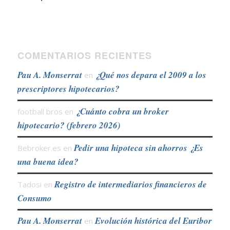
COMENTARIOS RECIENTES
Pau A. Monserrat
¿Qué nos depara el 2009 a los
en
prescriptores hipotecarios?
¿Cuánto cobra un broker
football bros
en
hipotecario? (febrero 2026)
Pedir una hipoteca sin ahorros ¿Es
Bebroker.es
en
una buena idea?
Registro de intermediarios financieros de
Tadosi
en
Consumo
Pau A. Monserrat
Evolución histórica del Euribor
en