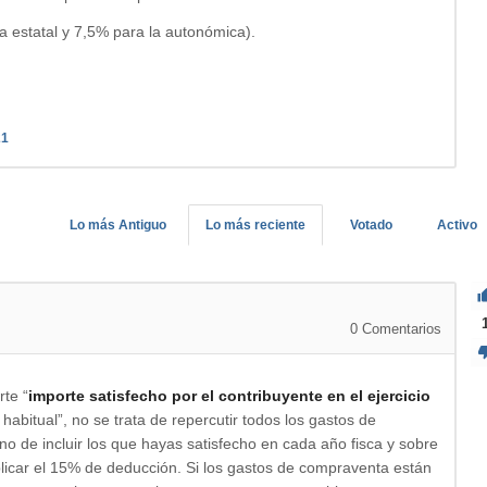
ta estatal y 7,5% para la autonómica).
21
Lo más Antiguo
Lo más reciente
Votado
Activo
0
Comentarios
rte “
importe satisfecho por el contribuyente en el ejercicio
 habitual”, no se trata de repercutir todos los gastos de
ino de incluir los que hayas satisfecho en cada año fisca y sobre
icar el 15% de deducción. Si los gastos de compraventa están