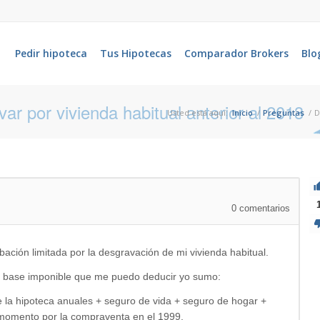
Pedir hipoteca
Tus Hipotecas
Comparador Brokers
Blo
r por vivienda habitual anterior al 2013
Usted está aquí:
Inicio
/
Preguntas
/
D
0
comentarios
ación limitada por la desgravación de mi vivienda habitual.
la base imponible que me puedo deducir yo sumo:
e la hipoteca anuales + seguro de vida + seguro de hogar +
 momento por la compraventa en el 1999.