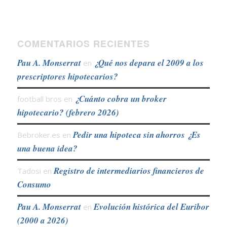
COMENTARIOS RECIENTES
Pau A. Monserrat
¿Qué nos depara el 2009 a los
en
prescriptores hipotecarios?
¿Cuánto cobra un broker
football bros
en
hipotecario? (febrero 2026)
Pedir una hipoteca sin ahorros ¿Es
Bebroker.es
en
una buena idea?
Registro de intermediarios financieros de
Tadosi
en
Consumo
Pau A. Monserrat
Evolución histórica del Euribor
en
(2000 a 2026)