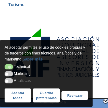
Turismo
Al aceptar permites el uso de cookies propias y
de terceros con fines técnicos, analíticos y de
Saber más
marketing
Technical
Technical
Marketing
Marketing
Analíticas
Analíticas
Aceptar
Guardar
Rechazar
todas
preferencias
Pedir hipoteca
Copyright 2026 - Futur Legal Advocats i Economistes SLP