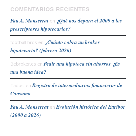
COMENTARIOS RECIENTES
Pau A. Monserrat
¿Qué nos depara el 2009 a los
en
prescriptores hipotecarios?
¿Cuánto cobra un broker
football bros
en
hipotecario? (febrero 2026)
Pedir una hipoteca sin ahorros ¿Es
Bebroker.es
en
una buena idea?
Registro de intermediarios financieros de
Tadosi
en
Consumo
Pau A. Monserrat
Evolución histórica del Euribor
en
(2000 a 2026)