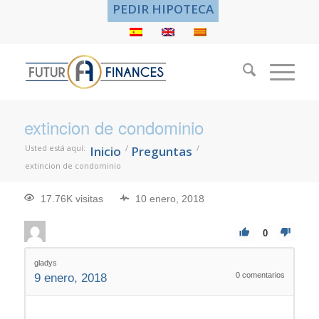
PEDIR HIPOTECA
extincion de condominio
Usted está aquí:
/
/
Inicio
Preguntas
extincion de condominio
17.76K visitas
10 enero, 2018
0
gladys
0
comentarios
9 enero, 2018