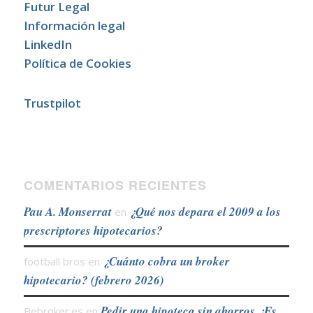
Futur Legal
Información legal
LinkedIn
Política de Cookies
Trustpilot
COMENTARIOS RECIENTES
Pau A. Monserrat
¿Qué nos depara el 2009 a los
en
prescriptores hipotecarios?
¿Cuánto cobra un broker
football bros
en
hipotecario? (febrero 2026)
Pedir una hipoteca sin ahorros ¿Es
Bebroker.es
en