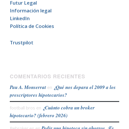
Futur Legal
Información legal
LinkedIn
Política de Cookies
Trustpilot
COMENTARIOS RECIENTES
Pau A. Monserrat
¿Qué nos depara el 2009 a los
en
prescriptores hipotecarios?
¿Cuánto cobra un broker
football bros
en
hipotecario? (febrero 2026)
Pedir una hipoteca sin ahorros ¿Es
Bebroker.es
en