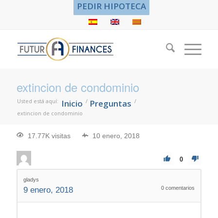
PEDIR HIPOTECA
extincion de condominio
Usted está aquí:
/
/
Inicio
Preguntas
extincion de condominio
17.77K visitas
10 enero, 2018
0
gladys
0
comentarios
9 enero, 2018