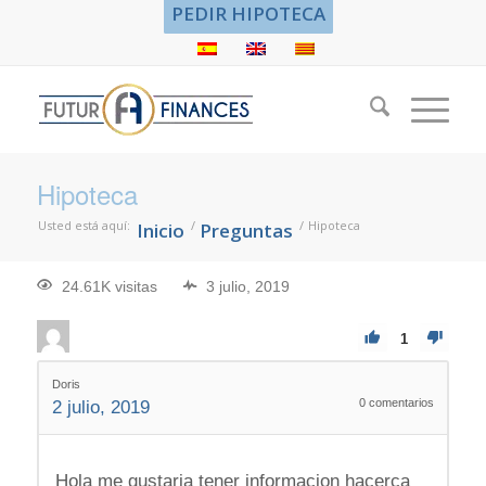
PEDIR HIPOTECA
Hipoteca
Usted está aquí:
/
/
Hipoteca
Inicio
Preguntas
24.61K visitas
3 julio, 2019
1
Doris
0
comentarios
2 julio, 2019
Hola me gustaria tener informacion hacerca