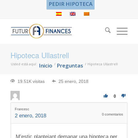
PEDIR HIPOTECA
Hipoteca Ullastrell
Usted está aquí:
/
/
Hipoteca Ullastrell
Inicio
Preguntas
19.51K visitas
25 enero, 2018
0
Francesc
0
comentarios
2 enero, 2018
M’estic plantejant demanar una hipoteca per